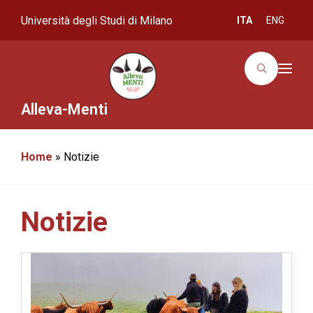
Università degli Studi di Milano
ITA
ENG
T
o
g
g
Alleva-Menti
l
e
n
a
Home
»
Notizie
v
i
g
a
t
i
Notizie
o
n