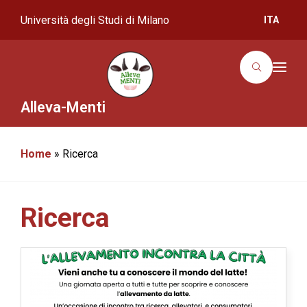
Università degli Studi di Milano
ITA
T
o
g
g
Alleva-Menti
l
e
n
a
Home
»
Ricerca
v
i
g
a
t
i
Ricerca
o
n